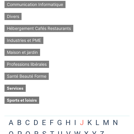
Communication Informatique
Divers
Hébergement Cafés Restaurants
Industries et PME
Maison et jardin
Professions libérales
Santé Beauté Forme
Services
Sports et loisirs
A
B
C
D
E
F
G
H
I
J
K
L
M
N