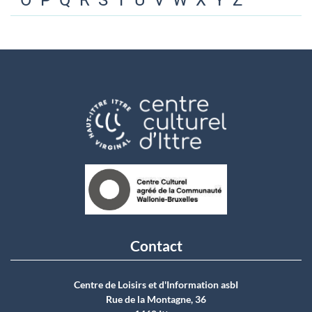
O
P
Q
R
S
T
U
V
W
X
Y
Z
Contact
Centre de Loisirs et d'Information asbI
Rue de la Montagne, 36