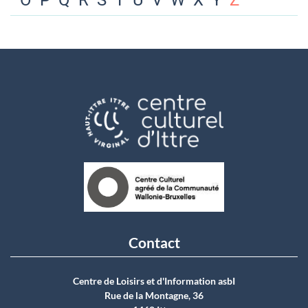
O
P
Q
R
S
T
U
V
W
X
Y
Z
Contact
Centre de Loisirs et d'Information asbI
Rue de la Montagne, 36