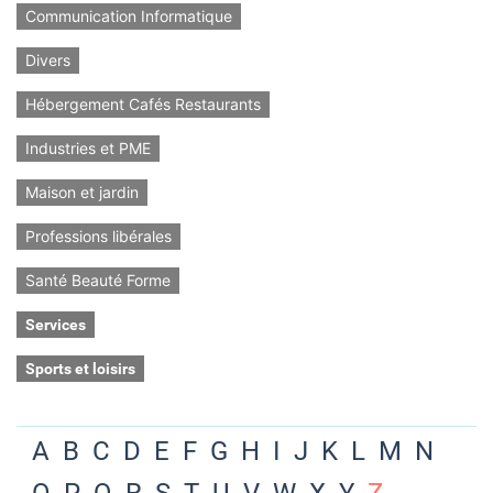
Communication Informatique
Divers
Hébergement Cafés Restaurants
Industries et PME
Maison et jardin
Professions libérales
Santé Beauté Forme
Services
Sports et loisirs
A
B
C
D
E
F
G
H
I
J
K
L
M
N