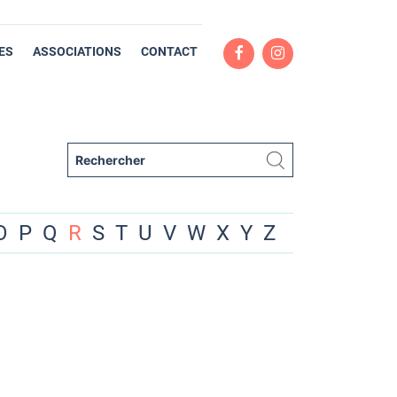
ES
ASSOCIATIONS
CONTACT
O
P
Q
R
S
T
U
V
W
X
Y
Z