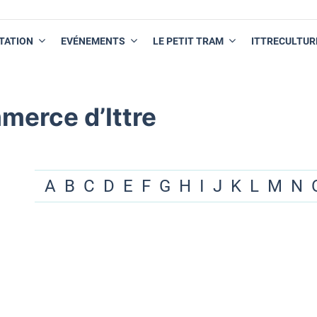
TATION
EVÉNEMENTS
LE PETIT TRAM
ITTRECULTUR
merce d’Ittre
A
B
C
D
E
F
G
H
I
J
K
L
M
N