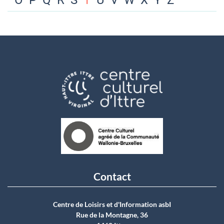
O
P
Q
R
S
T
U
V
W
X
Y
Z
Contact
Centre de Loisirs et d'Information asbI
Rue de la Montagne, 36