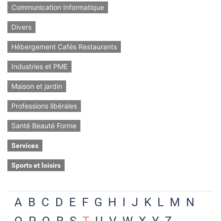
Communication Informatique
Divers
Hébergement Cafés Restaurants
Industries et PME
Maison et jardin
Professions libérales
Santé Beauté Forme
Services
Sports et loisirs
A
B
C
D
E
F
G
H
I
J
K
L
M
N