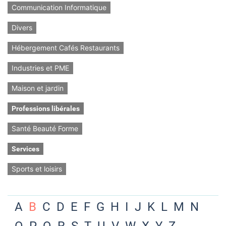
Communication Informatique
Divers
Hébergement Cafés Restaurants
Industries et PME
Maison et jardin
Professions libérales
Santé Beauté Forme
Services
Sports et loisirs
A
B
C
D
E
F
G
H
I
J
K
L
M
N