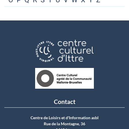
O
P
Q
R
S
T
U
V
W
X
Y
Z
Contact
Centre de Loisirs et d'Information asbI
Rue de la Montagne, 36