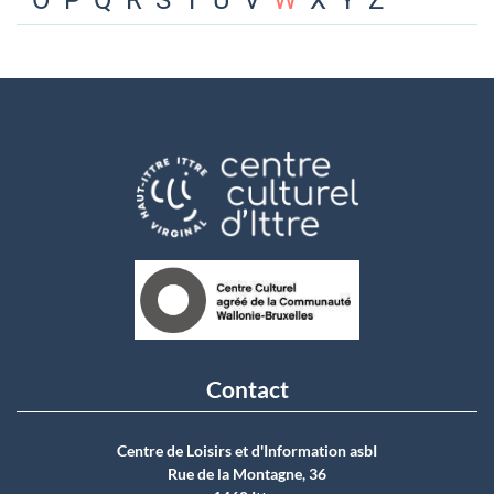
O
P
Q
R
S
T
U
V
W
X
Y
Z
Contact
Centre de Loisirs et d'Information asbI
Rue de la Montagne, 36