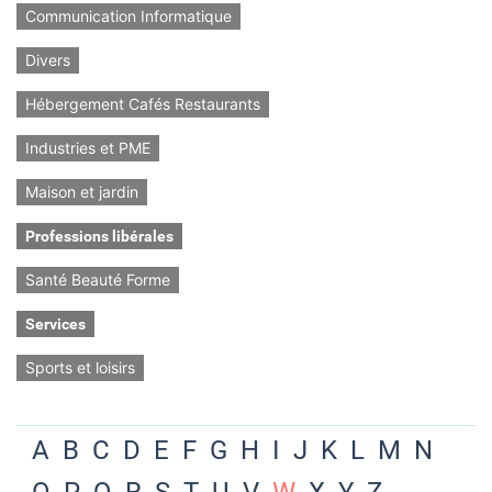
Communication Informatique
Divers
Hébergement Cafés Restaurants
Industries et PME
Maison et jardin
Professions libérales
Santé Beauté Forme
Services
Sports et loisirs
A
B
C
D
E
F
G
H
I
J
K
L
M
N