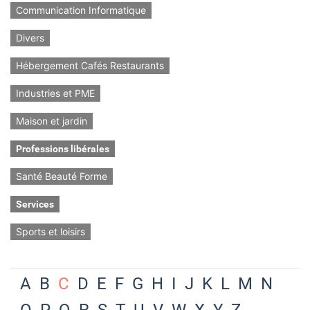
Communication Informatique
Divers
Hébergement Cafés Restaurants
Industries et PME
Maison et jardin
Professions libérales
Santé Beauté Forme
Services
Sports et loisirs
A
B
C
D
E
F
G
H
I
J
K
L
M
N