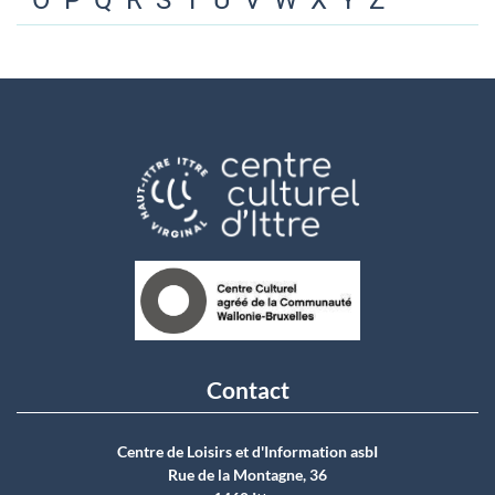
O
P
Q
R
S
T
U
V
W
X
Y
Z
Contact
Centre de Loisirs et d'Information asbI
Rue de la Montagne, 36