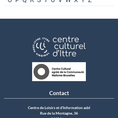
O
P
Q
R
S
T
U
V
W
X
Y
Z
Contact
Centre de Loisirs et d'Information asbI
Rue de la Montagne, 36