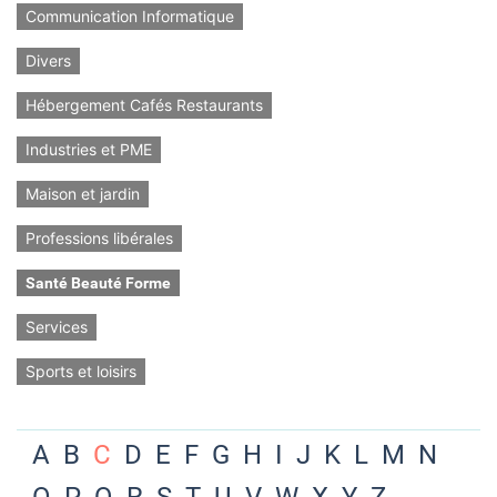
Communication Informatique
Divers
Hébergement Cafés Restaurants
Industries et PME
Maison et jardin
Professions libérales
Santé Beauté Forme
Services
Sports et loisirs
A
B
C
D
E
F
G
H
I
J
K
L
M
N