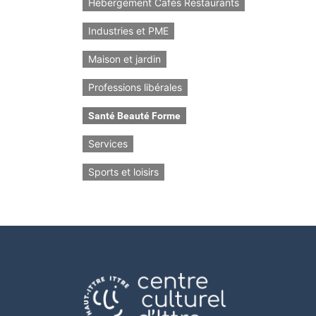
Hébergement Cafés Restaurants
Industries et PME
Maison et jardin
Professions libérales
Santé Beauté Forme
Services
Sports et loisirs