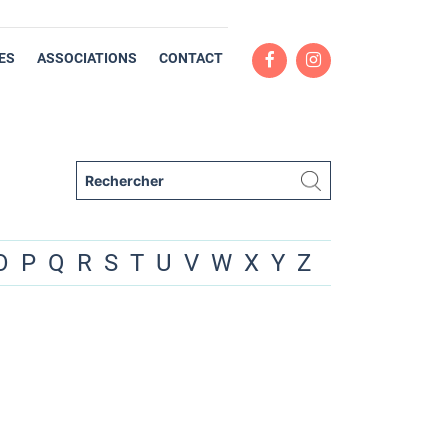
ES
ASSOCIATIONS
CONTACT
O
P
Q
R
S
T
U
V
W
X
Y
Z