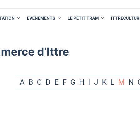
TATION
EVÉNEMENTS
LE PETIT TRAM
ITTRECULTUR
merce d’Ittre
A
B
C
D
E
F
G
H
I
J
K
L
M
N