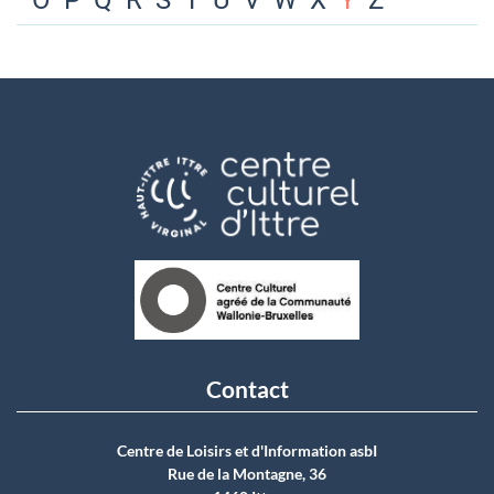
O
P
Q
R
S
T
U
V
W
X
Y
Z
Contact
Centre de Loisirs et d'Information asbI
Rue de la Montagne, 36