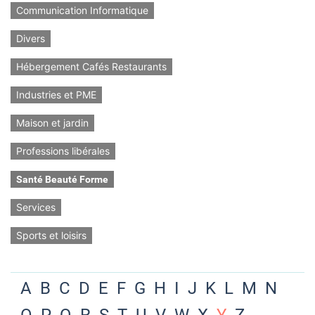
Communication Informatique
Divers
Hébergement Cafés Restaurants
Industries et PME
Maison et jardin
Professions libérales
Santé Beauté Forme
Services
Sports et loisirs
A
B
C
D
E
F
G
H
I
J
K
L
M
N