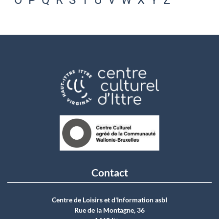
O
P
Q
R
S
T
U
V
W
X
Y
Z
Contact
Centre de Loisirs et d'Information asbI
Rue de la Montagne, 36