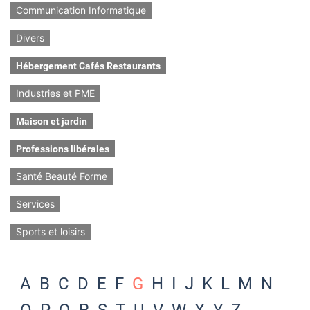
Communication Informatique
Divers
Hébergement Cafés Restaurants
Industries et PME
Maison et jardin
Professions libérales
Santé Beauté Forme
Services
Sports et loisirs
A
B
C
D
E
F
G
H
I
J
K
L
M
N