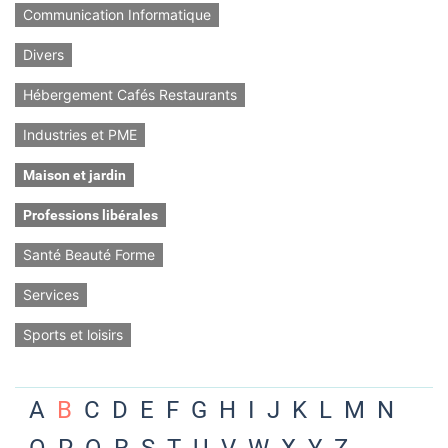
Communication Informatique
Divers
Hébergement Cafés Restaurants
Industries et PME
Maison et jardin
Professions libérales
Santé Beauté Forme
Services
Sports et loisirs
A
B
C
D
E
F
G
H
I
J
K
L
M
N