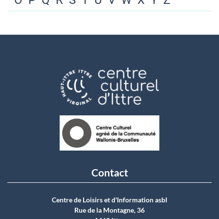
O
P
Q
R
S
T
U
V
W
X
Y
Z
Contact
Centre de Loisirs et d'Information asbI
Rue de la Montagne, 36