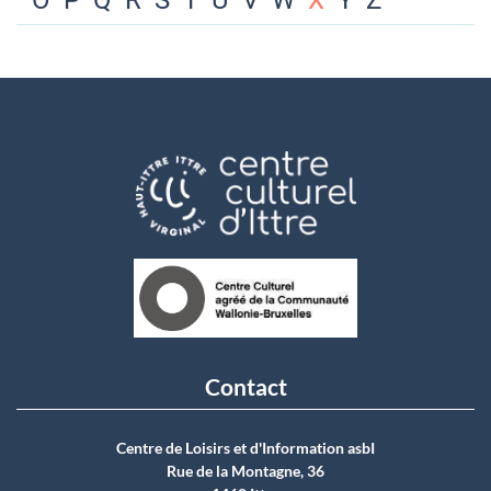
O
P
Q
R
S
T
U
V
W
X
Y
Z
Contact
Centre de Loisirs et d'Information asbI
Rue de la Montagne, 36