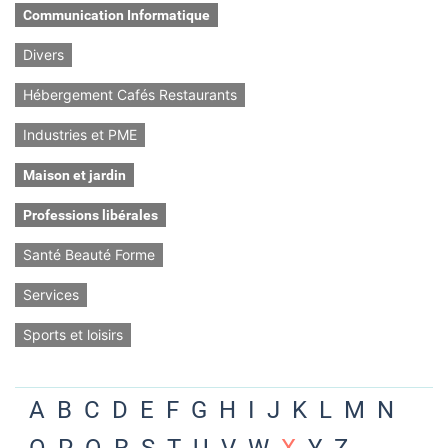
Communication Informatique
Divers
Hébergement Cafés Restaurants
Industries et PME
Maison et jardin
Professions libérales
Santé Beauté Forme
Services
Sports et loisirs
A
B
C
D
E
F
G
H
I
J
K
L
M
N