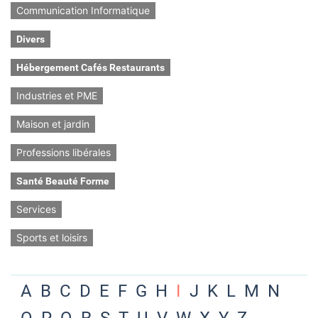
Communication Informatique
Divers
Hébergement Cafés Restaurants
Industries et PME
Maison et jardin
Professions libérales
Santé Beauté Forme
Services
Sports et loisirs
A
B
C
D
E
F
G
H
I
J
K
L
M
N