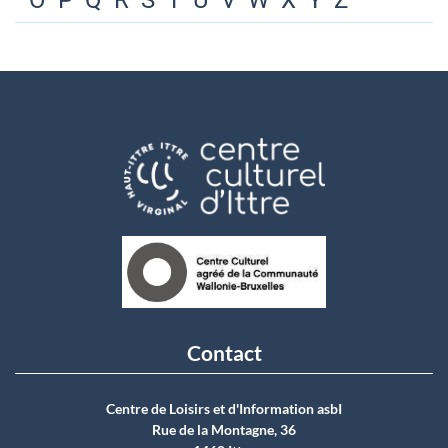
O
P
Q
R
S
T
U
V
W
X
Y
Z
Contact
Centre de Loisirs et d'Information asbI
Rue de la Montagne, 36