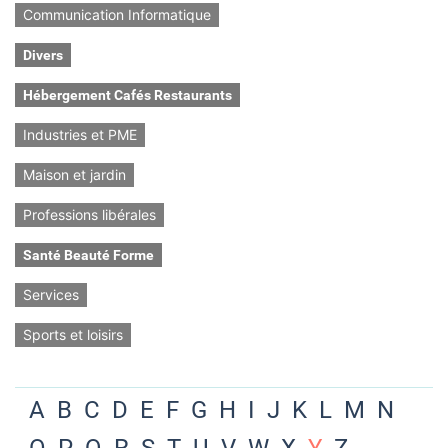
Communication Informatique
Divers
Hébergement Cafés Restaurants
Industries et PME
Maison et jardin
Professions libérales
Santé Beauté Forme
Services
Sports et loisirs
A
B
C
D
E
F
G
H
I
J
K
L
M
N