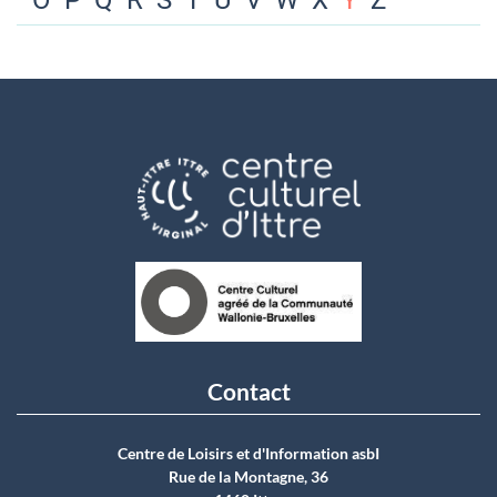
O
P
Q
R
S
T
U
V
W
X
Y
Z
Contact
Centre de Loisirs et d'Information asbI
Rue de la Montagne, 36