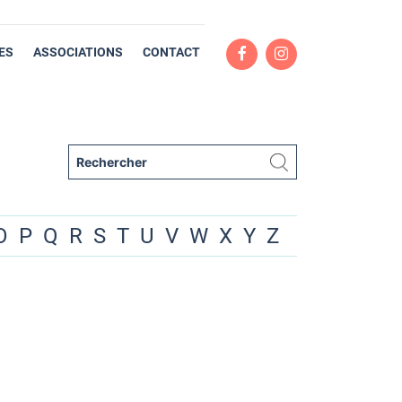
ES
ASSOCIATIONS
CONTACT
O
P
Q
R
S
T
U
V
W
X
Y
Z