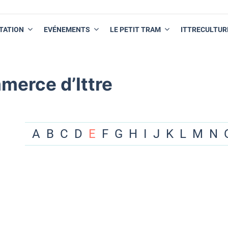
TATION
EVÉNEMENTS
LE PETIT TRAM
ITTRECULTUR
merce d’Ittre
A
B
C
D
E
F
G
H
I
J
K
L
M
N