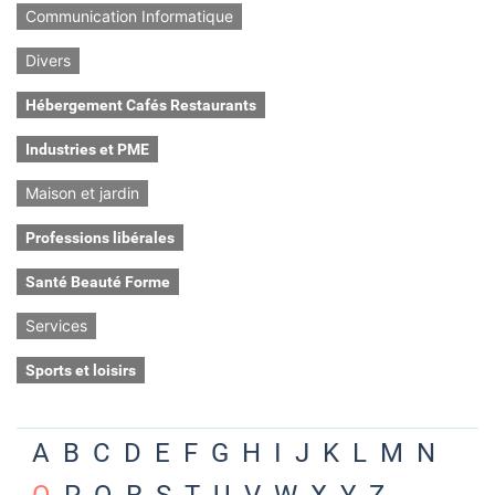
Communication Informatique
Divers
Hébergement Cafés Restaurants
Industries et PME
Maison et jardin
Professions libérales
Santé Beauté Forme
Services
Sports et loisirs
A
B
C
D
E
F
G
H
I
J
K
L
M
N