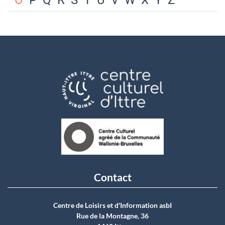
O
P
Q
R
S
T
U
V
W
X
Y
Z
Contact
Centre de Loisirs et d'Information asbI
Rue de la Montagne, 36