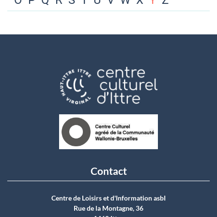
O
P
Q
R
S
T
U
V
W
X
Y
Z
Contact
Centre de Loisirs et d'Information asbI
Rue de la Montagne, 36