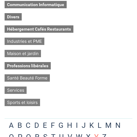
Communication Informatique
Divers
Hébergement Cafés Restaurants
Industries et PME
Maison et jardin
Professions libérales
Santé Beauté Forme
Services
Sports et loisirs
A
B
C
D
E
F
G
H
I
J
K
L
M
N