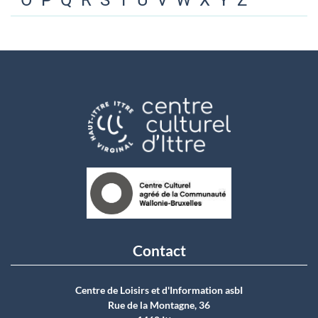
O
P
Q
R
S
T
U
V
W
X
Y
Z
Contact
Centre de Loisirs et d'Information asbI
Rue de la Montagne, 36