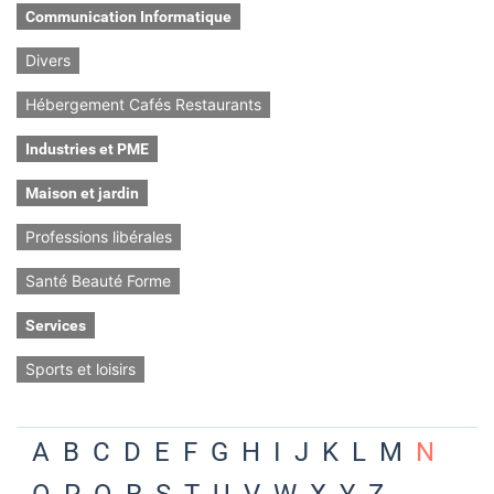
Communication Informatique
Divers
Hébergement Cafés Restaurants
Industries et PME
Maison et jardin
Professions libérales
Santé Beauté Forme
Services
Sports et loisirs
A
B
C
D
E
F
G
H
I
J
K
L
M
N