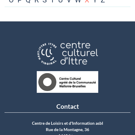
O
P
Q
R
S
T
U
V
W
X
Y
Z
Contact
Centre de Loisirs et d'Information asbI
Rue de la Montagne, 36