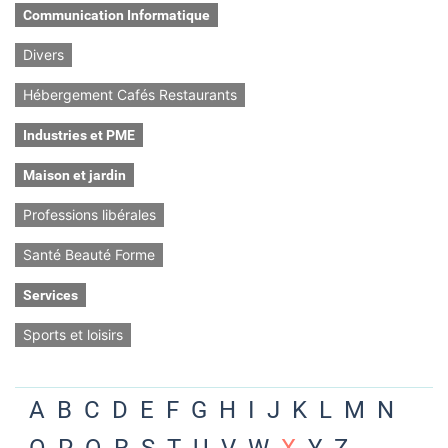
Communication Informatique
Divers
Hébergement Cafés Restaurants
Industries et PME
Maison et jardin
Professions libérales
Santé Beauté Forme
Services
Sports et loisirs
A
B
C
D
E
F
G
H
I
J
K
L
M
N