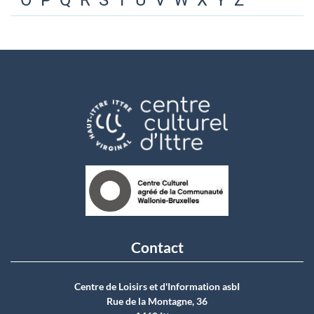
O
P
Q
R
S
T
U
V
W
X
Y
Z
Contact
Centre de Loisirs et d'Information asbI
Rue de la Montagne, 36