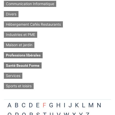
Communication Informatique
Divers
Hébergement Cafés Restaurants
Industries et PME
Maison et jardin
Professions libérales
Santé Beauté Forme
Services
Sports et loisirs
A
B
C
D
E
F
G
H
I
J
K
L
M
N