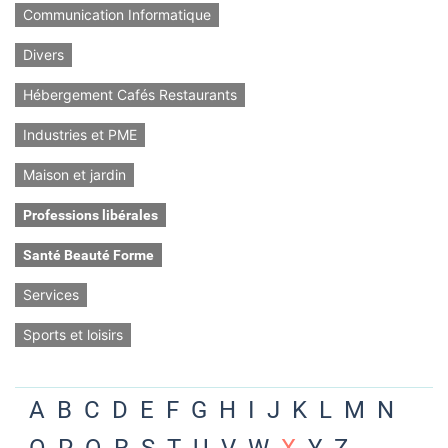
Communication Informatique
Divers
Hébergement Cafés Restaurants
Industries et PME
Maison et jardin
Professions libérales
Santé Beauté Forme
Services
Sports et loisirs
A
B
C
D
E
F
G
H
I
J
K
L
M
N