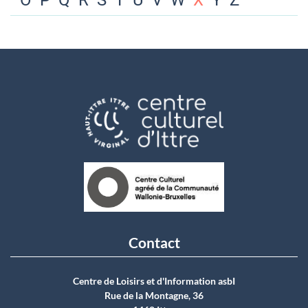
O
P
Q
R
S
T
U
V
W
X
Y
Z
Contact
Centre de Loisirs et d'Information asbI
Rue de la Montagne, 36