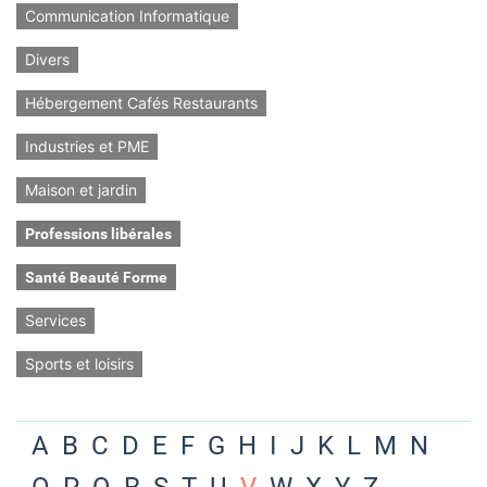
Communication Informatique
Divers
Hébergement Cafés Restaurants
Industries et PME
Maison et jardin
Professions libérales
Santé Beauté Forme
Services
Sports et loisirs
A
B
C
D
E
F
G
H
I
J
K
L
M
N