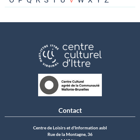
O
P
Q
R
S
T
U
V
W
X
Y
Z
Contact
Centre de Loisirs et d'Information asbI
Rue de la Montagne, 36