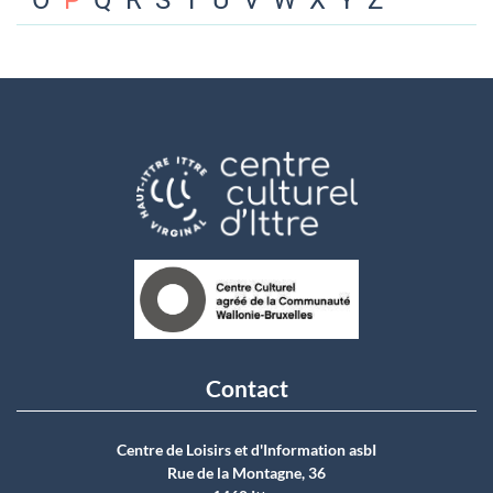
O
P
Q
R
S
T
U
V
W
X
Y
Z
Contact
Centre de Loisirs et d'Information asbI
Rue de la Montagne, 36