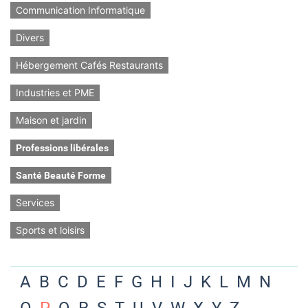
Communication Informatique
Divers
Hébergement Cafés Restaurants
Industries et PME
Maison et jardin
Professions libérales
Santé Beauté Forme
Services
Sports et loisirs
A
B
C
D
E
F
G
H
I
J
K
L
M
N