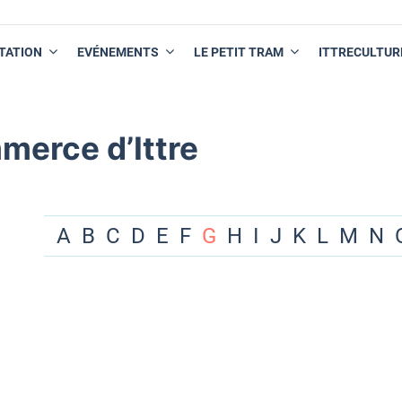
TATION
EVÉNEMENTS
LE PETIT TRAM
ITTRECULTUR
merce d’Ittre
A
B
C
D
E
F
G
H
I
J
K
L
M
N