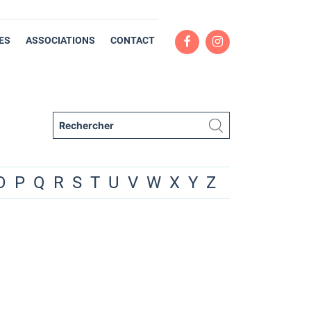
ES
ASSOCIATIONS
CONTACT
O
P
Q
R
S
T
U
V
W
X
Y
Z