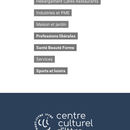
Hébergement Cafés Restaurants
Industries et PME
Maison et jardin
Professions libérales
Santé Beauté Forme
Services
Sports et loisirs