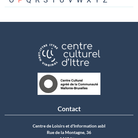
O
P
Q
R
S
T
U
V
W
X
Y
Z
Contact
Centre de Loisirs et d'Information asbI
Rue de la Montagne, 36