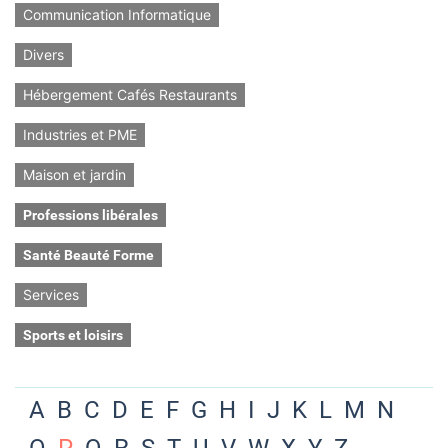
Communication Informatique
Divers
Hébergement Cafés Restaurants
Industries et PME
Maison et jardin
Professions libérales
Santé Beauté Forme
Services
Sports et loisirs
A
B
C
D
E
F
G
H
I
J
K
L
M
N