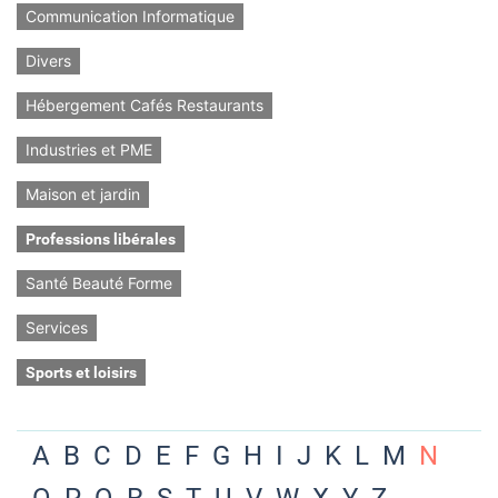
Communication Informatique
Divers
Hébergement Cafés Restaurants
Industries et PME
Maison et jardin
Professions libérales
Santé Beauté Forme
Services
Sports et loisirs
A
B
C
D
E
F
G
H
I
J
K
L
M
N