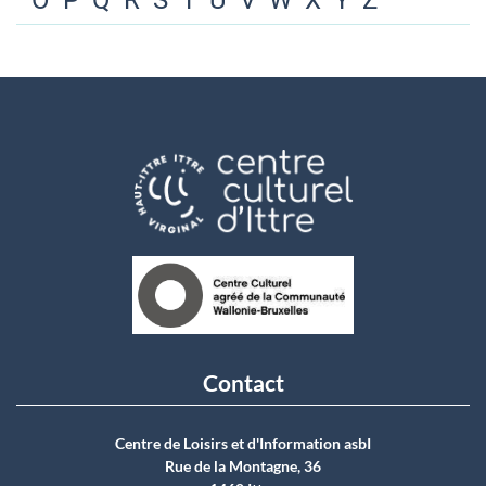
O
P
Q
R
S
T
U
V
W
X
Y
Z
Contact
Centre de Loisirs et d'Information asbI
Rue de la Montagne, 36