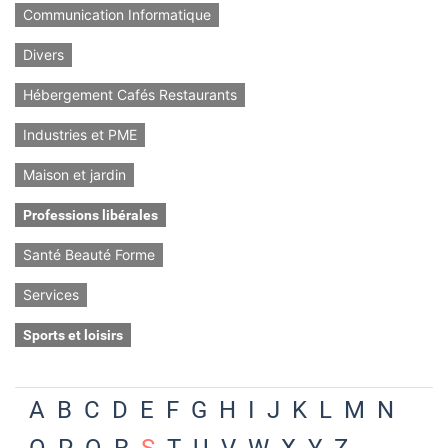
Communication Informatique
Divers
Hébergement Cafés Restaurants
Industries et PME
Maison et jardin
Professions libérales
Santé Beauté Forme
Services
Sports et loisirs
A
B
C
D
E
F
G
H
I
J
K
L
M
N