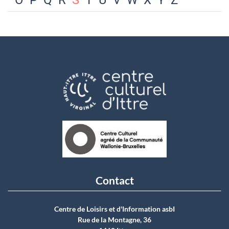
O
P
Q
R
S
T
U
V
W
X
Y
Z
Contact
Centre de Loisirs et d'Information asbI
Rue de la Montagne, 36