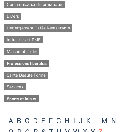
Communication Informatique
Divers
Hébergement Cafés Restaurants
Industries et PME
Maison et jardin
Professions libérales
Santé Beauté Forme
Services
Sports et loisirs
A
B
C
D
E
F
G
H
I
J
K
L
M
N