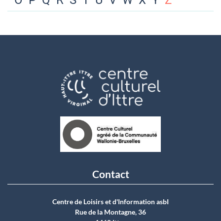
O
P
Q
R
S
T
U
V
W
X
Y
Z
Contact
Centre de Loisirs et d'Information asbI
Rue de la Montagne, 36