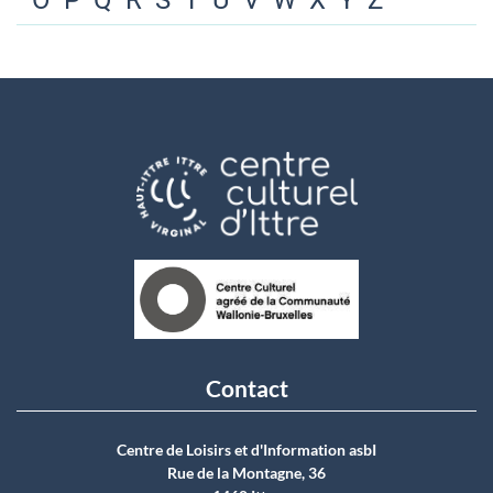
O
P
Q
R
S
T
U
V
W
X
Y
Z
Contact
Centre de Loisirs et d'Information asbI
Rue de la Montagne, 36