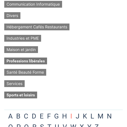
Communication Informatique
Divers
Hébergement Cafés Restaurants
Industries et PME
Maison et jardin
Professions libérales
Santé Beauté Forme
Services
Sports et loisirs
A
B
C
D
E
F
G
H
I
J
K
L
M
N