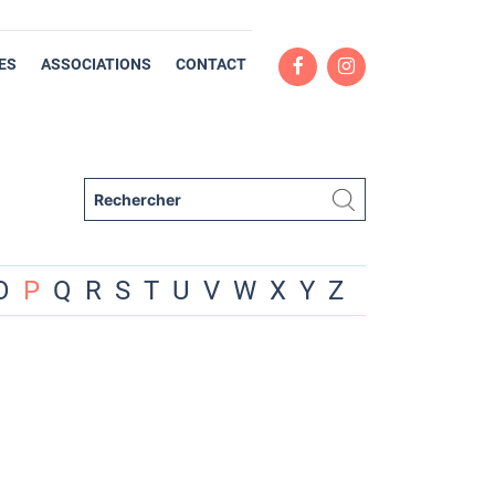
ES
ASSOCIATIONS
CONTACT
O
P
Q
R
S
T
U
V
W
X
Y
Z