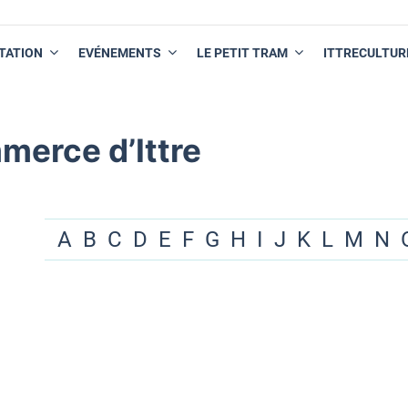
TATION
EVÉNEMENTS
LE PETIT TRAM
ITTRECULTUR
merce d’Ittre
A
B
C
D
E
F
G
H
I
J
K
L
M
N