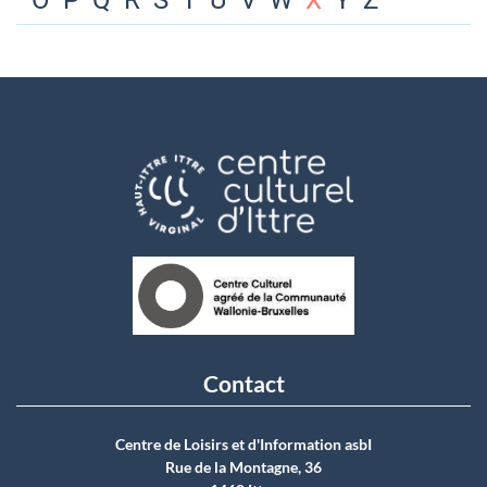
O
P
Q
R
S
T
U
V
W
X
Y
Z
Contact
Centre de Loisirs et d'Information asbI
Rue de la Montagne, 36