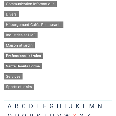
Communication Informatique
Divers
Hébergement Cafés Restaurants
Industries et PME
Maison et jardin
Professions libérales
Santé Beauté Forme
Services
Sports et loisirs
A
B
C
D
E
F
G
H
I
J
K
L
M
N