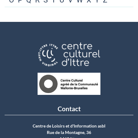
O
P
Q
R
S
T
U
V
W
X
Y
Z
Contact
Centre de Loisirs et d'Information asbI
Rue de la Montagne, 36