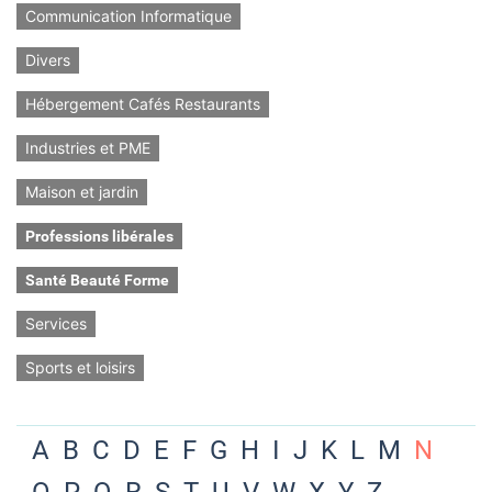
Communication Informatique
Divers
Hébergement Cafés Restaurants
Industries et PME
Maison et jardin
Professions libérales
Santé Beauté Forme
Services
Sports et loisirs
A
B
C
D
E
F
G
H
I
J
K
L
M
N