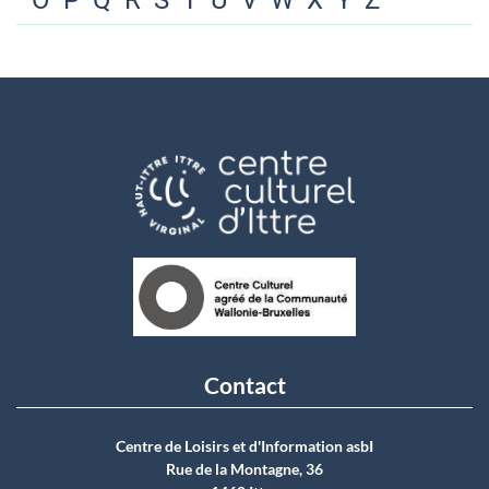
O
P
Q
R
S
T
U
V
W
X
Y
Z
Contact
Centre de Loisirs et d'Information asbI
Rue de la Montagne, 36