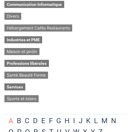
Communication Informatique
Divers
Hébergement Cafés Restaurants
Industries et PME
Maison et jardin
Professions libérales
Santé Beauté Forme
Services
Sports et loisirs
A
B
C
D
E
F
G
H
I
J
K
L
M
N