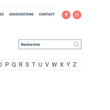
ES
ASSOCIATIONS
CONTACT
O
P
Q
R
S
T
U
V
W
X
Y
Z