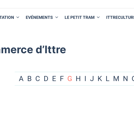
TATION
EVÉNEMENTS
LE PETIT TRAM
ITTRECULTUR
merce d’Ittre
A
B
C
D
E
F
G
H
I
J
K
L
M
N