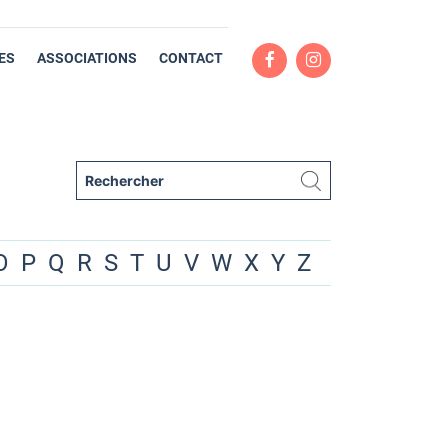
ES
ASSOCIATIONS
CONTACT
O
P
Q
R
S
T
U
V
W
X
Y
Z