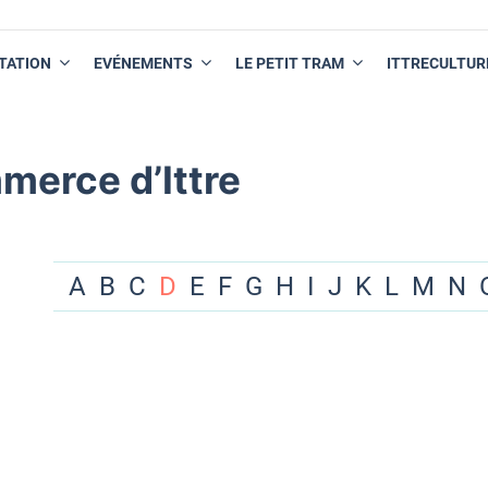
TATION
EVÉNEMENTS
LE PETIT TRAM
ITTRECULTUR
merce d’Ittre
A
B
C
D
E
F
G
H
I
J
K
L
M
N