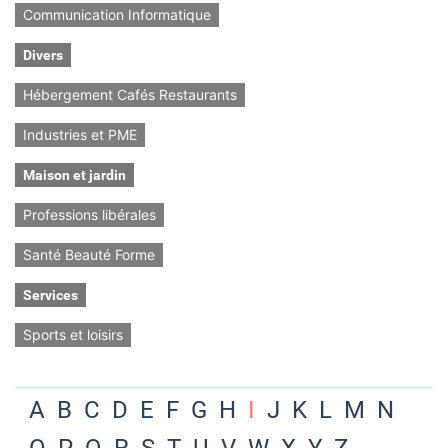
Communication Informatique
Divers
Hébergement Cafés Restaurants
Industries et PME
Maison et jardin
Professions libérales
Santé Beauté Forme
Services
Sports et loisirs
A
B
C
D
E
F
G
H
I
J
K
L
M
N