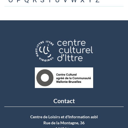
O
P
Q
R
S
T
U
V
W
X
Y
Z
Contact
Centre de Loisirs et d'Information asbI
Rue de la Montagne, 36