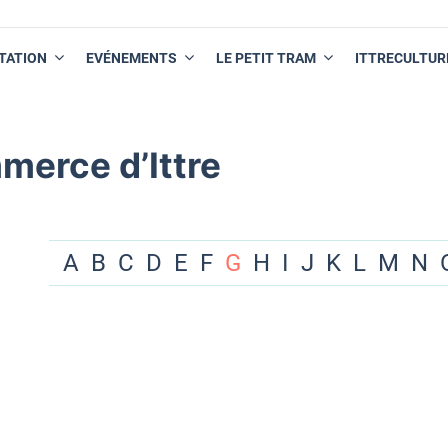
TATION
EVÉNEMENTS
LE PETIT TRAM
ITTRECULTUR
merce d’Ittre
A
B
C
D
E
F
G
H
I
J
K
L
M
N