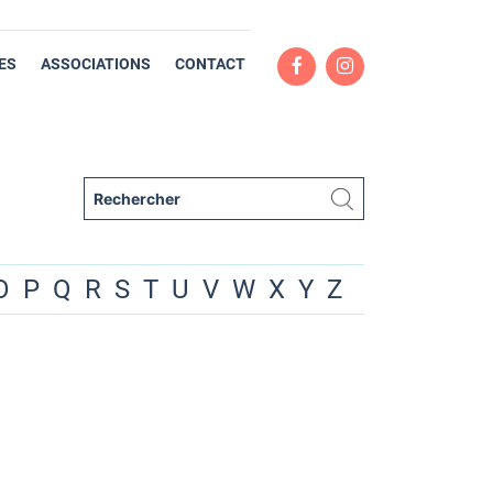
ES
ASSOCIATIONS
CONTACT
O
P
Q
R
S
T
U
V
W
X
Y
Z