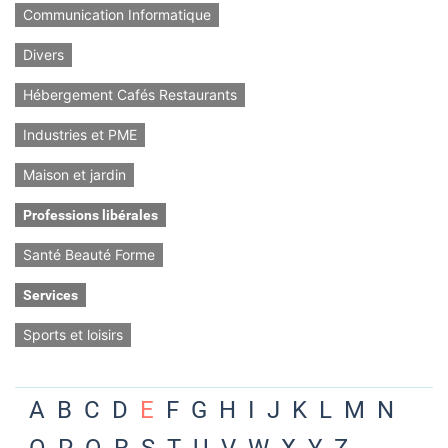
Communication Informatique
Divers
Hébergement Cafés Restaurants
Industries et PME
Maison et jardin
Professions libérales
Santé Beauté Forme
Services
Sports et loisirs
A
B
C
D
E
F
G
H
I
J
K
L
M
N