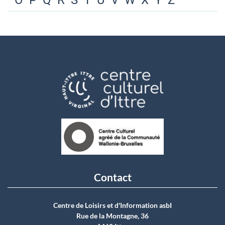
O
P
Q
R
S
T
U
V
W
X
Y
Z
Contact
Centre de Loisirs et d'Information asbI
Rue de la Montagne, 36