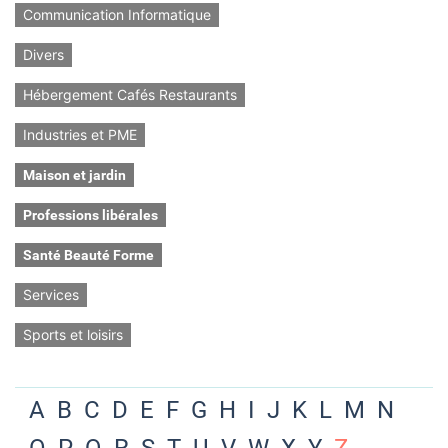
Communication Informatique
Divers
Hébergement Cafés Restaurants
Industries et PME
Maison et jardin
Professions libérales
Santé Beauté Forme
Services
Sports et loisirs
A
B
C
D
E
F
G
H
I
J
K
L
M
N