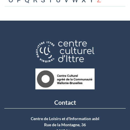
O
P
Q
R
S
T
U
V
W
X
Y
Z
Contact
Centre de Loisirs et d'Information asbI
Rue de la Montagne, 36