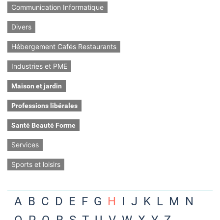
Communication Informatique
Divers
Hébergement Cafés Restaurants
Industries et PME
Maison et jardin
Professions libérales
Santé Beauté Forme
Services
Sports et loisirs
A
B
C
D
E
F
G
H
I
J
K
L
M
N