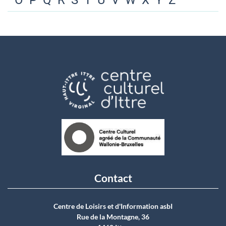
O
P
Q
R
S
T
U
V
W
X
Y
Z
Contact
Centre de Loisirs et d'Information asbI
Rue de la Montagne, 36