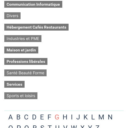
Communication Informatique
Divers
Hébergement Cafés Restaurants
Industries et PME
Maison et jardin
Professions libérales
Santé Beauté Forme
Services
Sports et loisirs
A
B
C
D
E
F
G
H
I
J
K
L
M
N