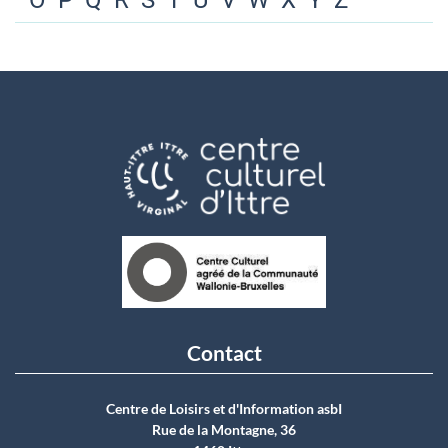
O
P
Q
R
S
T
U
V
W
X
Y
Z
Contact
Centre de Loisirs et d'Information asbI
Rue de la Montagne, 36