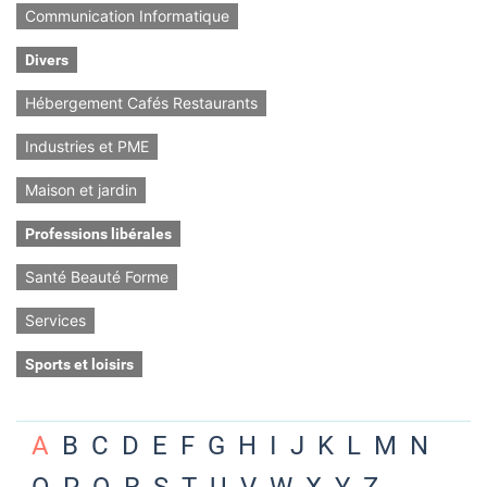
Communication Informatique
Divers
Hébergement Cafés Restaurants
Industries et PME
Maison et jardin
Professions libérales
Santé Beauté Forme
Services
Sports et loisirs
A
B
C
D
E
F
G
H
I
J
K
L
M
N