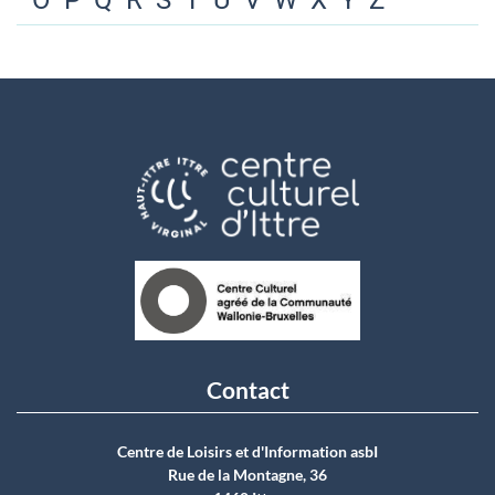
O
P
Q
R
S
T
U
V
W
X
Y
Z
Contact
Centre de Loisirs et d'Information asbI
Rue de la Montagne, 36