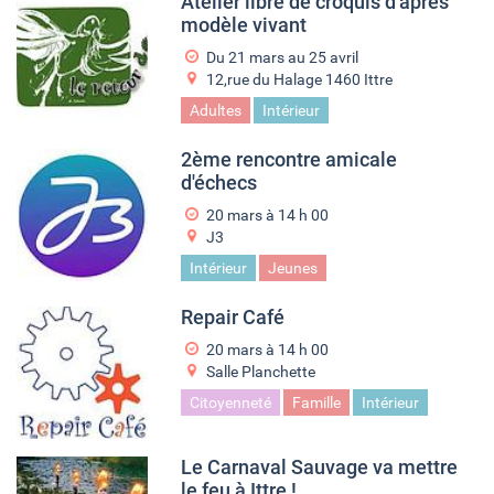
Atelier libre de croquis d'après
modèle vivant
Du
21 mars
au
25 avril
12,rue du Halage 1460 Ittre
Adultes
Intérieur
2ème rencontre amicale
d'échecs
20 mars à 14
h
00
J3
Intérieur
Jeunes
Repair Café
20 mars à 14
h
00
Salle Planchette
Citoyenneté
Famille
Intérieur
Le Carnaval Sauvage va mettre
le feu à Ittre !