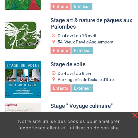
Enfants
Intérieur
Stage art & nature de pâques aux
Palombes
Du
4 avril
au
15 avril
54, Vieux Pavé d'Asquempont
Enfants
Extérieur
Stage de voile
Du
4 avril
au
8 avril
Parking près de l'ecluse d'Ittre
Enfants
Extérieur
Stage " Voyage culinaire"
Du
4 avril
au
8 avril
Notre site utilise des cookies pour améliorer
ASBL Equinoa
l'expérience client et l'utilisation de son site.
Enfants
Intérieur
En continuant à surfer sur ce site, vous acceptez
les