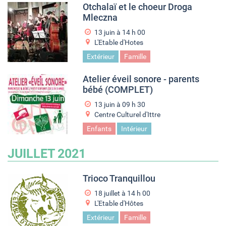
Otchalaï et le choeur Droga
Mleczna
13 juin à 14
h
00
L'Etable d'Hotes
Extérieur
Famille
Atelier éveil sonore - parents
bébé (COMPLET)
13 juin à 09
h
30
Centre Culturel d'Ittre
Enfants
Intérieur
JUILLET 2021
Trioco Tranquillou
18 juillet à 14
h
00
L'Etable d'Hôtes
Extérieur
Famille