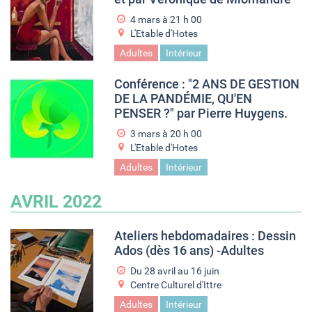
4 mars à 21
h
00
L'Etable d'Hotes
Adultes
Intérieur
Conférence : "2 ANS DE GESTION
DE LA PANDÉMIE, QU'EN
PENSER ?" par Pierre Huygens.
3 mars à 20
h
00
L'Etable d'Hotes
Adultes
Intérieur
AVRIL 2022
Ateliers hebdomadaires : Dessin
Ados (dès 16 ans) -Adultes
Du
28 avril
au
16 juin
Centre Culturel d'Ittre
Adultes
Intérieur