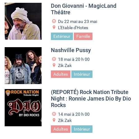
Don Giovanni - MagicLand
Théâtre
Du
22 mai
au
23 mai
L'Etable d'Hotes
Extérieur
Famille
Nashville Pussy
18 mai à 20
h
00
Zik Zak
Adultes
Intérieur
(REPORTÉ) Rock Nation Tribute
Night : Ronnie James Dio By Dio
Rocks
14 mai à 20
h
00
Zik Zak
Adultes
Intérieur