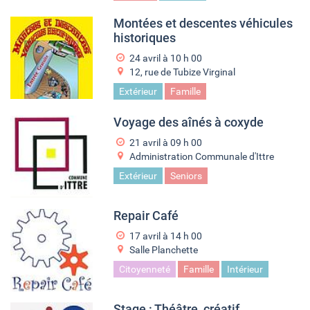
Montées et descentes véhicules
historiques
24 avril à 10
h
00
12, rue de Tubize Virginal
Extérieur
Famille
Voyage des aînés à coxyde
21 avril à 09
h
00
Administration Communale d'Ittre
Extérieur
Seniors
Repair Café
17 avril à 14
h
00
Salle Planchette
Citoyenneté
Famille
Intérieur
Stage : Théâtre, créatif