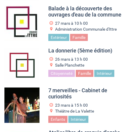
Balade à la découverte des
ouvrages d'eau de la commune
27 mars à 10
h
00
Administration Communale d'Ittre
Extérieur
Famille
La donnerie (5ème édition)
26 mars à 13
h
00
Salle Planchette
Citoyenneté
Famille
Intérieur
7 merveilles - Cabinet de
curiosités
23 mars à 15
h
00
Théâtre de La Valette
Enfants
Intérieur