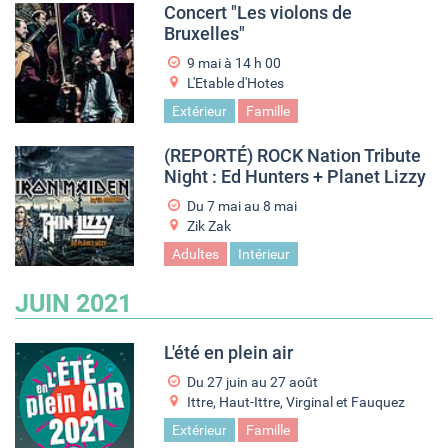
Concert "Les violons de
Bruxelles"
9 mai à 14
h
00
L'Etable d'Hotes
Extérieur
Famille
(REPORTÉ) ROCK Nation Tribute
Night : Ed Hunters + Planet Lizzy
Du
7 mai
au
8 mai
Zik Zak
Adultes
Intérieur
JUIN 2021
L'été en plein air
Du
27 juin
au
27 août
Ittre, Haut-Ittre, Virginal et Fauquez
Extérieur
Famille