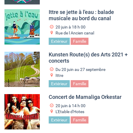
Ittre se jette à l'eau : balade
musicale au bord du canal
20 juin à 18
h
00
Rue de l Ancien canal
Extérieur
Famille
Kunsten Route(s) des Arts 2021 +
concerts
Du
20 juin
au
27 septembre
Ittre
Extérieur
Famille
Concert de Mamaliga Orkestar
20 juin à 14
h
00
L'Etable d'Hotes
Extérieur
Famille