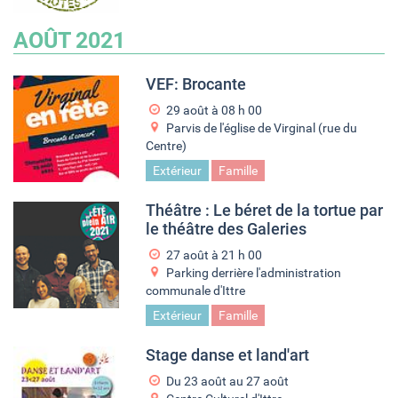
AOÛT 2021
VEF: Brocante
29 août à 08
h
00
Parvis de l'église de Virginal (rue du
Centre)
Extérieur
Famille
Théâtre : Le béret de la tortue par
le théâtre des Galeries
27 août à 21
h
00
Parking derrière l'administration
communale d'Ittre
Extérieur
Famille
Stage danse et land'art
Du
23 août
au
27 août