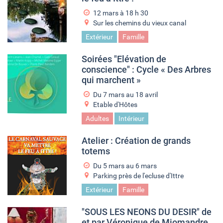
12 mars à 18
h
30
Sur les chemins du vieux canal
Extérieur
Famille
Soirées "Elévation de
conscience" : Cycle « Des Arbres
qui marchent »
Du
7 mars
au
18 avril
Etable d'Hôtes
Adultes
Intérieur
Atelier : Création de grands
totems
Du
5 mars
au
6 mars
Parking près de l'ecluse d'Ittre
Extérieur
Famille
"SOUS LES NEONS DU DESIR" de
et par Véronique de Miomandre