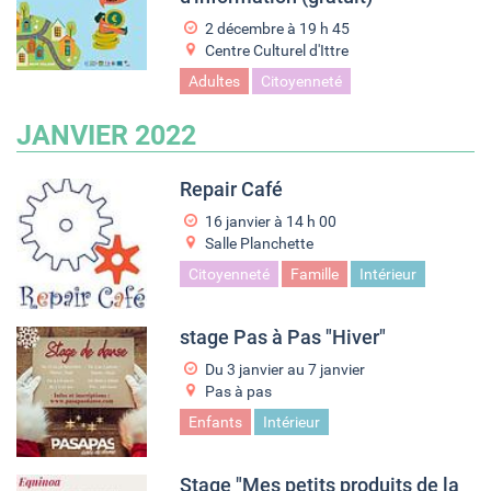
2 décembre à 19
h
45
Centre Culturel d'Ittre
Adultes
Citoyenneté
JANVIER 2022
Repair Café
16 janvier à 14
h
00
Salle Planchette
Citoyenneté
Famille
Intérieur
stage Pas à Pas "Hiver"
Du
3 janvier
au
7 janvier
Pas à pas
Enfants
Intérieur
Stage "Mes petits produits de la