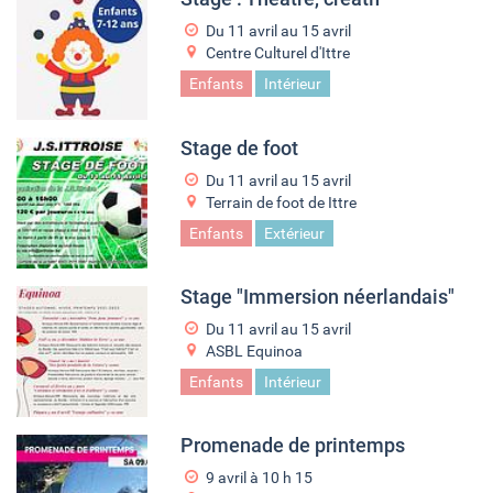
Du
11 avril
au
15 avril
Centre Culturel d'Ittre
Enfants
Intérieur
Stage de foot
Du
11 avril
au
15 avril
Terrain de foot de Ittre
Enfants
Extérieur
Stage "Immersion néerlandais"
Du
11 avril
au
15 avril
ASBL Equinoa
Enfants
Intérieur
Promenade de printemps
9 avril à 10
h
15