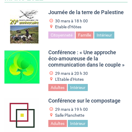
Journée de la terre de Palestine
30 mars à 18
h
00
Etable d'Hôtes
Citoyenneté
Famille
Intérieur
Conférence : « Une approche
éco-amoureuse de la
communication dans le couple »
29 mars à 20
h
30
L'Etable d'Hotes
Adultes
Intérieur
Conférence sur le compostage
29 mars à 19
h
00
Salle Planchette
Adultes
Intérieur