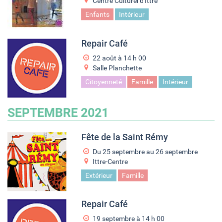
Centre Culturel d'Ittre
Enfants
Intérieur
Repair Café
22 août à 14
h
00
Salle Planchette
Citoyenneté
Famille
Intérieur
SEPTEMBRE 2021
Fête de la Saint Rémy
Du
25 septembre
au
26 septembre
Ittre-Centre
Extérieur
Famille
Repair Café
19 septembre à 14
h
00