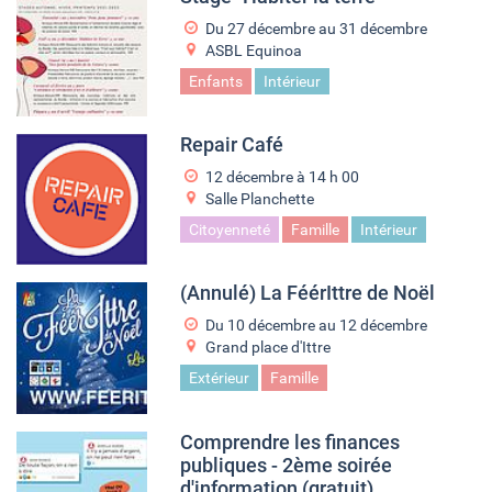
Du
27 décembre
au
31 décembre
ASBL Equinoa
Enfants
Intérieur
Repair Café
12 décembre à 14
h
00
Salle Planchette
Citoyenneté
Famille
Intérieur
(Annulé) La FéérIttre de Noël
Du
10 décembre
au
12 décembre
Grand place d'Ittre
Extérieur
Famille
Comprendre les finances
publiques - 2ème soirée
d'information (gratuit)