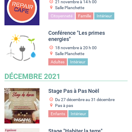
21 novembre à 14
h
00
Salle Planchette
Citoyenneté
Famille
Intérieur
Conférence "Les primes
energies"
18 novembre à 20
h
00
Salle Planchette
Adultes
Intérieur
DÉCEMBRE 2021
Stage Pas à Pas Noël
Du
27 décembre
au
31 décembre
Pas à pas
Enfants
Intérieur
Stage "Habiter la terre"