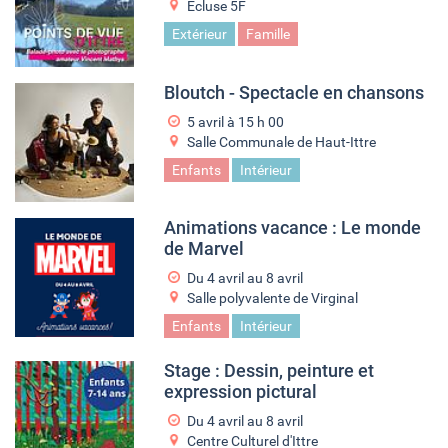
Ecluse 5F
Extérieur
Famille
Bloutch - Spectacle en chansons
5 avril à 15
h
00
Salle Communale de Haut-Ittre
Enfants
Intérieur
Animations vacance : Le monde
de Marvel
Du
4 avril
au
8 avril
Salle polyvalente de Virginal
Enfants
Intérieur
Stage : Dessin, peinture et
expression pictural
Du
4 avril
au
8 avril
Centre Culturel d'Ittre