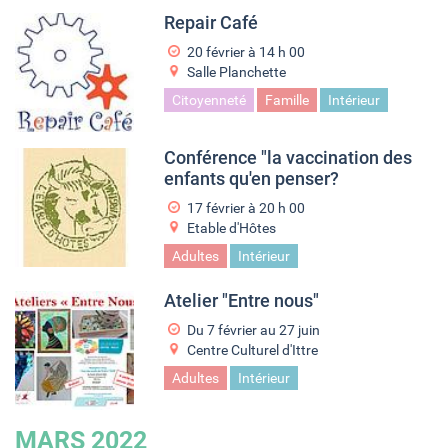
Repair Café
20 février à 14
h
00
Salle Planchette
Citoyenneté
Famille
Intérieur
Conférence "la vaccination des
enfants qu'en penser?
17 février à 20
h
00
Etable d'Hôtes
Adultes
Intérieur
Atelier "Entre nous"
Du
7 février
au
27 juin
Centre Culturel d'Ittre
Adultes
Intérieur
MARS 2022