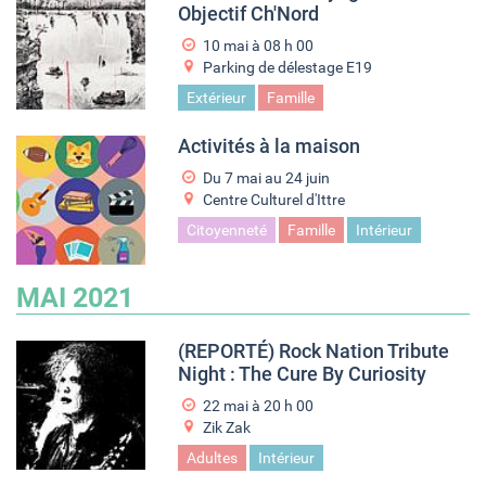
Objectif Ch'Nord
10 mai à 08
h
00
Parking de délestage E19
Extérieur
Famille
Activités à la maison
Du
7 mai
au
24 juin
Centre Culturel d'Ittre
Citoyenneté
Famille
Intérieur
MAI 2021
(REPORTÉ) Rock Nation Tribute
Night : The Cure By Curiosity
22 mai à 20
h
00
Zik Zak
Adultes
Intérieur