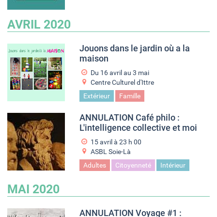
AVRIL 2020
Jouons dans le jardin où a la
maison
Du
16 avril
au
3 mai
Centre Culturel d'Ittre
Extérieur
Famille
ANNULATION Café philo :
L'intelligence collective et moi
15 avril à 23
h
00
ASBL Soie-Là
Adultes
Citoyenneté
Intérieur
MAI 2020
ANNULATION Voyage #1 :